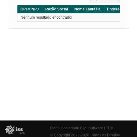
CPF/CNPJ
Razão Social
Nome Fantasia
Endereço
CE
Nenhum resultado encontrado!
Fiorilli Sociedade Civil Software LTDA
© Copyright 2012-2026. Todos os Direitos