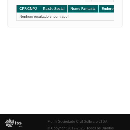
CPF/CNPJ
Razão Social
Nome Fantasia
Endereço
CE
Nenhum resultado encontrado!
Fiorilli Sociedade Civil Software LTDA
© Copyright 2012-2026. Todos os Direitos