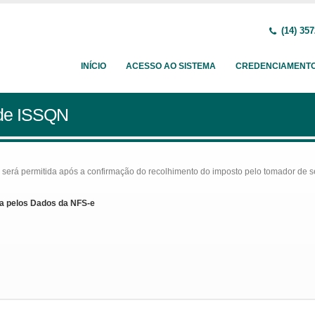
(14) 357
INÍCIO
ACESSO AO SISTEMA
CREDENCIAMENT
 de ISSQN
rá permitida após a confirmação do recolhimento do imposto pelo tomador de serv
a pelos Dados da NFS-e