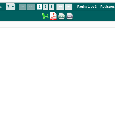
a:
1
2
3
Página 1 de 3 -- Registro