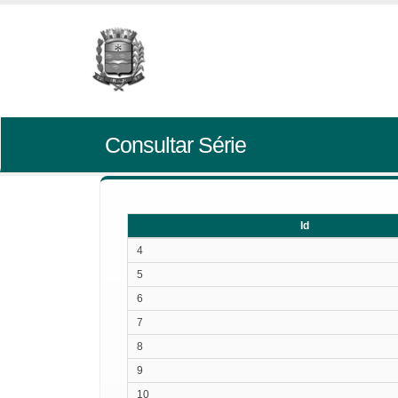
Consultar Série
Id
Id
4
5
6
7
8
9
10